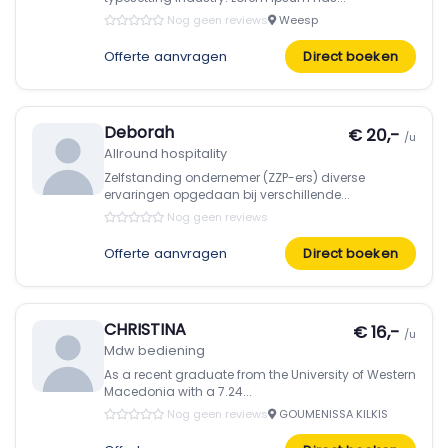
Nog geen reviews
Weesp
Offerte aanvragen
Direct boeken
Deborah
€ 20,-
/u
Allround hospitality
Zelfstanding ondernemer (ZZP-ers) diverse
ervaringen opgedaan bij verschillende...
Nog geen reviews
Offerte aanvragen
Direct boeken
CHRISTINA
€ 16,-
/u
Mdw bediening
As a recent graduate from the University of Western
Macedonia with a 7.24...
Nog geen reviews
GOUMENISSA KILKIS