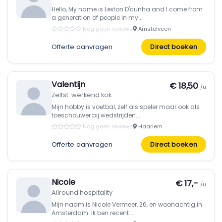
Hello, My name is Lexton D'cunha and I come from
a generation of people in my...
Nog geen reviews
Amstelveen
Offerte aanvragen
Direct boeken
Valentijn
€ 18,50
/u
Zelfst. werkend kok
Mijn hobby is voetbal, zelf als speler maar ook als
toeschouwer bij wedstrijden...
Nog geen reviews
Haarlem
Offerte aanvragen
Direct boeken
Nicole
€ 17,-
/u
Allround hospitality
Mijn naam is Nicole Vermeer, 26, en woonachtig in
Amsterdam. Ik ben recent...