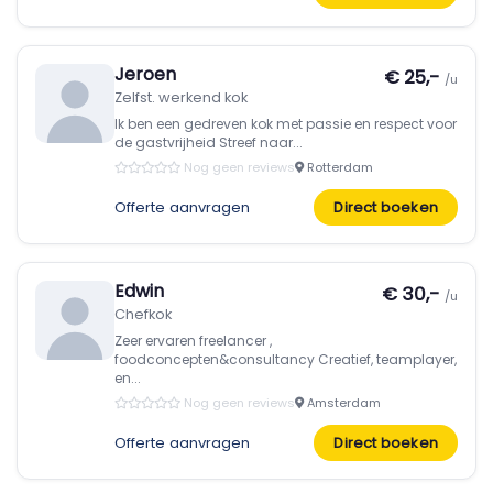
Jeroen
€ 25,-
/u
Zelfst. werkend kok
Ik ben een gedreven kok met passie en respect voor
de gastvrijheid Streef naar...
Nog geen reviews
Rotterdam
Offerte aanvragen
Direct boeken
Edwin
€ 30,-
/u
Chefkok
Zeer ervaren freelancer ,
foodconcepten&consultancy Creatief, teamplayer,
en...
Nog geen reviews
Amsterdam
Offerte aanvragen
Direct boeken