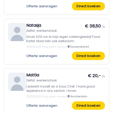
Offerte aanvragen
Direct boeken
Natasja
€ 38,50
/u
Zelfst. werkend kok
Sinds 2012 run ik mijn eigen cateringbedrijf Food
Kartel. Maar ben ook werkzaam...
Nog geen reviews
Duivendrecht
Offerte aanvragen
Direct boeken
Mattia
€ 20,-
/u
Zelfst. werkend kok
I present myself as a Sous Chef. I have good
experience in any section. I know...
Nog geen reviews
Amsterdam
Offerte aanvragen
Direct boeken