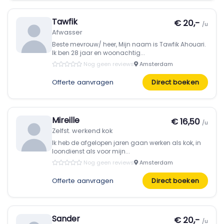
Tawfik
€ 20,-
/u
Afwasser
Beste mevrouw/ heer, Mijn naam is Tawfik Ahouari.
Ik ben 28 jaar en woonachtig...
Nog geen reviews
Amsterdam
Offerte aanvragen
Direct boeken
Mireille
€ 16,50
/u
Zelfst. werkend kok
Ik heb de afgelopen jaren gaan werken als kok, in
loondienst als voor mijn...
Nog geen reviews
Amsterdam
Offerte aanvragen
Direct boeken
Sander
€ 20,-
/u