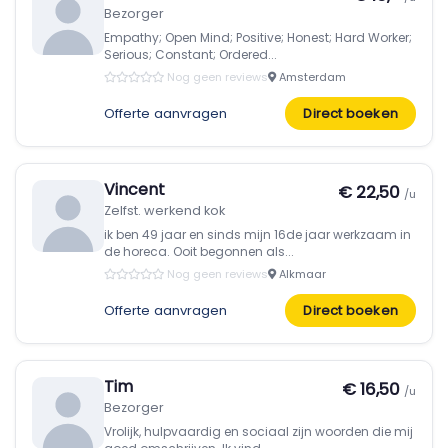
Bezorger
Empathy; Open Mind; Positive; Honest; Hard Worker;
Serious; Constant; Ordered...
Nog geen reviews
Amsterdam
Offerte aanvragen
Direct boeken
Vincent
€ 22,50
/u
Zelfst. werkend kok
ik ben 49 jaar en sinds mijn 16de jaar werkzaam in
de horeca. Ooit begonnen als...
Nog geen reviews
Alkmaar
Offerte aanvragen
Direct boeken
Tim
€ 16,50
/u
Bezorger
Vrolijk, hulpvaardig en sociaal zijn woorden die mij