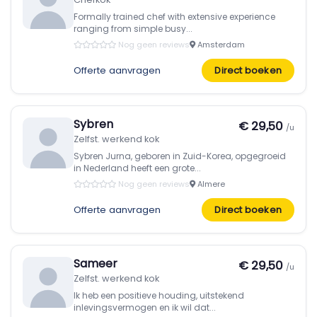
Formally trained chef with extensive experience
ranging from simple busy...
Nog geen reviews
Amsterdam
Offerte aanvragen
Direct boeken
Sybren
€ 29,50
/u
Zelfst. werkend kok
Sybren Jurna, geboren in Zuid-Korea, opgegroeid
in Nederland heeft een grote...
Nog geen reviews
Almere
Offerte aanvragen
Direct boeken
Sameer
€ 29,50
/u
Zelfst. werkend kok
Ik heb een positieve houding, uitstekend
inlevingsvermogen en ik wil dat...