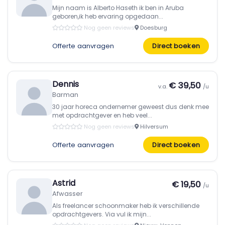
Mijn naam is Alberto Haseth ik ben in Aruba
geboren,ik heb ervaring opgedaan...
Nog geen reviews
Doesburg
Offerte aanvragen
Direct boeken
Dennis
€ 39,50
v.a.
/u
Barman
30 jaar horeca ondernemer geweest dus denk mee
met opdrachtgever en heb veel...
Nog geen reviews
Hilversum
Offerte aanvragen
Direct boeken
Astrid
€ 19,50
/u
Afwasser
Als freelancer schoonmaker heb ik verschillende
opdrachtgevers. Via vul ik mijn...