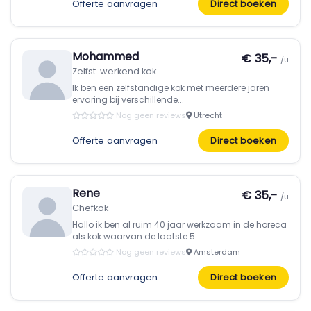
Offerte aanvragen
Direct boeken
Mohammed
€ 35,-
/u
Zelfst. werkend kok
Ik ben een zelfstandige kok met meerdere jaren
ervaring bij verschillende...
Nog geen reviews
Utrecht
Offerte aanvragen
Direct boeken
Rene
€ 35,-
/u
Chefkok
Hallo ik ben al ruim 40 jaar werkzaam in de horeca
als kok waarvan de laatste 5...
Nog geen reviews
Amsterdam
Offerte aanvragen
Direct boeken