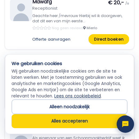
Mawafg
€ 20,-
/u
Receptionist
Geachte heer /mevrouw Hierbij wil ik doorgeven,
dat dit een van mijn eerste...
Nog geen reviews
Mierlo
Offerte aanvragen
Direct boeken
Rabia
€ 16,-
We gebruiken cookies
/u
Receptionist
Wij gebruiken noodzakelijke cookies om de site te
Empla Assistent
Tijdens mijn vorige functie heb ik heel veel ervaring
laten werken. Met je toestemming gebruiken we ook
mogen opdoen als...
Altijd beschikbaar, stel een vraag
analytische en marketingcookies (Google Analytics,
Nog geen reviews
Den Haag
Google Ads en Hotjar) om de site te verbeteren en
relevant te houden.
Lees ons cookiebeleid
.
Offerte aanvragen
Direct boeken
Alleen noodzakelijk
Alles accepteren
Gryvo
€ 30,-
/u
Leidinggevende schoonmaak
Als eigenaar van een Schoonmaakbedrijf weet ik