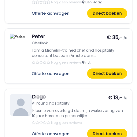
Nog geen reviews
Den Haag
Offerte aanvragen
Direct boeken
Peter
€ 35,-
/u
Chefkok
I am a Michelin-trained chef and hospitality
consultant based in Amsterdam...
Nog geen reviews
nvt
Offerte aanvragen
Direct boeken
Diego
€ 13,-
/u
Allround hospitality
Ik ben ervan overtuigd dat mijn werkervaring van
10 jaar horeca en persoonlijke...
Nog geen reviews
Offerte aanvragen
Direct boeken