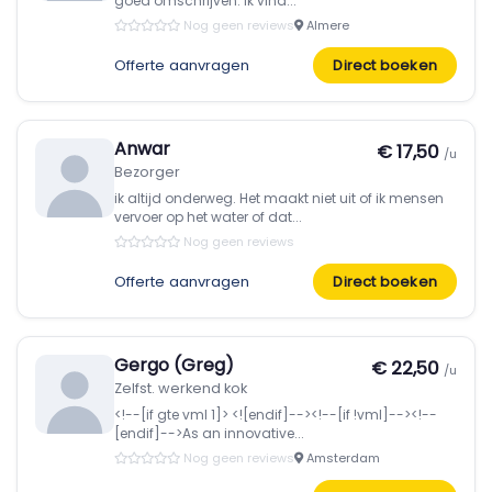
goed omschrijven. Ik vind...
Nog geen reviews
Almere
Offerte aanvragen
Direct boeken
Anwar
€ 17,50
/u
Bezorger
ik altijd onderweg. Het maakt niet uit of ik mensen
vervoer op het water of dat...
Nog geen reviews
Offerte aanvragen
Direct boeken
Gergo (Greg)
€ 22,50
/u
Zelfst. werkend kok
<!--[if gte vml 1]> <![endif]--><!--[if !vml]--><!--
[endif]-->As an innovative...
Nog geen reviews
Amsterdam