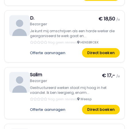
D.
€ 18,50
/u
Bezorger
Je kunt mij omschrijven als een harde werker die
georganiseerd te werk gaat en...
Nog geen reviews
HENSBROEK
Offerte aanvragen
Direct boeken
Salim
€ 17,-
/u
Bezorger
Gestructureerd werken staat mij hoog in het
vaandel. Ik ben leergierig, enorm...
Nog geen reviews
Weesp
Offerte aanvragen
Direct boeken