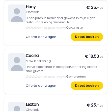
Hany
€ 35,-
/u
Chefkok
Ik heb jaren in Nederland gewerkt in mijn eigen
restaurants en bij anderen. Ik...
Nog geen reviews
AALSMEER
Offerte aanvragen
Direct boeken
Cecilia
€ 18,50
/u
Mdw bediening
I have experience in Reception, handling clients
and guests...
Nog geen reviews
Amsterdam
Offerte aanvragen
Direct boeken
Lexton
€ 25,-
/u
Chefkok