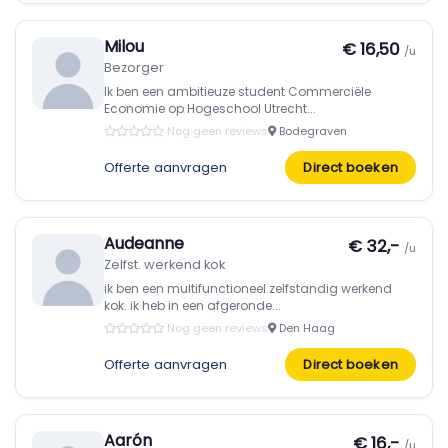
Milou
€ 16,50
/u
Bezorger
Ik ben een ambitieuze student Commerciële
Economie op Hogeschool Utrecht...
Nog geen reviews
Bodegraven
Offerte aanvragen
Direct boeken
Audeanne
€ 32,-
/u
Zelfst. werkend kok
ik ben een multifunctioneel zelfstandig werkend
kok. ik heb in een afgeronde...
Nog geen reviews
Den Haag
Offerte aanvragen
Direct boeken
Aarón
€ 16,-
/u