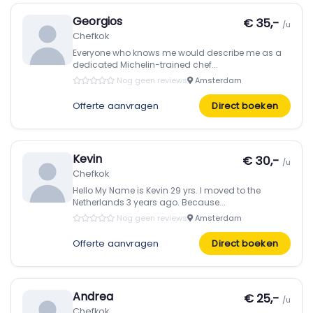
Georgios
€ 35,-
/u
Chefkok
Everyone who knows me would describe me as a
dedicated Michelin-trained chef...
Nog geen reviews
Amsterdam
Offerte aanvragen
Direct boeken
Kevin
€ 30,-
/u
Chefkok
Hello My Name is Kevin 29 yrs. I moved to the
Netherlands 3 years ago. Because...
Nog geen reviews
Amsterdam
Offerte aanvragen
Direct boeken
Andrea
€ 25,-
/u
Chefkok