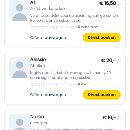
Ali
€ 16,50
/u
Zelfst. werkend kok
Verantwoordelijk voor de bereiding van gerechten.
Het eerst aanspreekpunt voor...
Nog geen reviews
Rotterdam
Offerte aanvragen
Direct boeken
Alessio
€ 20,-
/u
Chefkok
Highly qualified chef/manager with nearly 20
years significant and progressive...
Nog geen reviews
Baarn
Offerte aanvragen
Direct boeken
Nerea
€ 16,-
/u
Bezorger
Take initiatives, motivate, show interest in others..