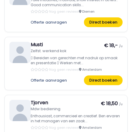
Good communication skills...
Nog geen reviews
Diemen
Offerte aanvragen
Direct boeken
Musti
€ 18,-
/u
Zelfst. werkend kok
 Bereiden van gerechten met nadruk op smaak
en presentatie  Werken met...
Nog geen reviews
Amsterdam
Offerte aanvragen
Direct boeken
Tjorven
€ 18,50
/u
Mdw bediening
Enthousiast, commercieel en creatief. Ben ervaren
in het managen van een zaak...
Nog geen reviews
Amsterdam