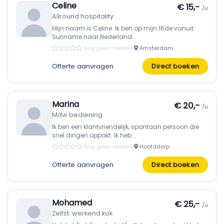
Celine
€ 15,-
/u
Allround hospitality
Mijn naam is Celine. Ik ben op mijn 16de vanuit
Suriname naar Nederland...
Nog geen reviews
Amsterdam
Offerte aanvragen
Direct boeken
Marina
€ 20,-
/u
Mdw bediening
Ik ben een klantvriendelijk, spontaan persoon die
snel dingen oppakt. Ik heb...
Nog geen reviews
Hoofddorp
Offerte aanvragen
Direct boeken
Mohamed
€ 25,-
/u
Zelfst. werkend kok