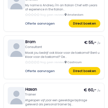
My name is Andrea, i'm an Italian Chef with years
of experience in the Italian...
Nog geen reviews
Amsterdam
Offerte aanvragen
Direct boeken
Bram
€ 55,-
/u
Consultant
Maak jou bedrijf ook klaar voor de toekomst! Bent u
klaar voor de toekomst? De...
Nog geen reviews
Castricum
Offerte aanvragen
Direct boeken
Hasan
€ 60,-
/u
Trainer
Afgelopen vijf jaar een geweldige bijdrage
geleverd als personal trainer bij...