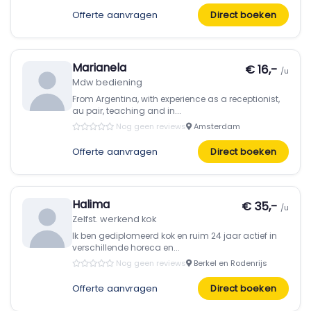
Offerte aanvragen
Direct boeken
Marianela
€ 16,-
/u
Mdw bediening
From Argentina, with experience as a receptionist,
au pair, teaching and in...
Nog geen reviews
Amsterdam
Offerte aanvragen
Direct boeken
Halima
€ 35,-
/u
Zelfst. werkend kok
Ik ben gediplomeerd kok en ruim 24 jaar actief in
verschillende horeca en...
Nog geen reviews
Berkel en Rodenrijs
Offerte aanvragen
Direct boeken