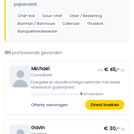
papierwerk.
Chef-kok
Sous-chef
Ober / Bediening
Barman / Barvrouw
Cateraar
Thuiskok
Banquetmedewerker
180
professionals gevonden
Michael
€ 45,-
v.a.
/u
Consultant
Energieke en daadkrachtige verbinder met brede
interesse in gastvrijheid...
Nog geen reviews
Amsterdam
Offerte aanvragen
Direct boeken
Gavin
€ 30,-
/u
Chefkok