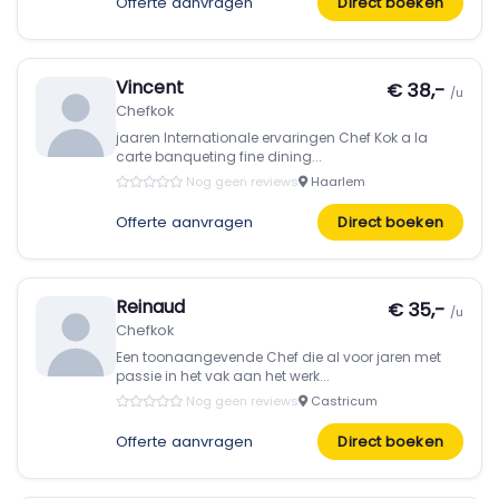
Offerte aanvragen
Direct boeken
Vincent
€ 38,-
/u
Chefkok
jaaren Internationale ervaringen Chef Kok a la
carte banqueting fine dining...
Nog geen reviews
Haarlem
Offerte aanvragen
Direct boeken
Reinaud
€ 35,-
/u
Chefkok
Een toonaangevende Chef die al voor jaren met
passie in het vak aan het werk...
Nog geen reviews
Castricum
Offerte aanvragen
Direct boeken