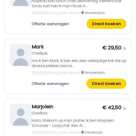
Hulpkok/kok/lunch chef/zelfstandig werkend kok
Sinds kort heb ik mijn Fitvak A...
Nog geen reviews
Amsterdam
Offerte aanvragen
Direct boeken
Mark
€ 29,50
/u
Chefkok
Hoi ik ben Mark, ik ben een zeer veelzijdige kok die op
diverse plekken kennis...
Nog geen reviews
Amsterdam
Offerte aanvragen
Direct boeken
Marjolein
€ 42,50
/u
Chefkok
Hallo, Welkom op mijn profiel, Ik ben Marjolein
Scholder - Ladychef. Ben 41...
Nog geen reviews
Zandvoort