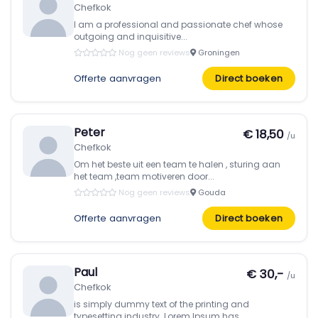
Chefkok
I am a professional and passionate chef whose
outgoing and inquisitive...
Nog geen reviews
Groningen
Offerte aanvragen
Direct boeken
Peter
€ 18,50
/u
Chefkok
Om het beste uit een team te halen , sturing aan
het team ,team motiveren door...
Nog geen reviews
Gouda
Offerte aanvragen
Direct boeken
Paul
€ 30,-
/u
Chefkok
is simply dummy text of the printing and
typesetting industry. Lorem Ipsum has...