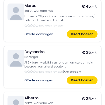
Marco
€ 45,-
/u
Zelfst. werkend kok
I Ik ben al 28 jaar in de horeca werkzaam als kok/
zelfstandigwerkend kok heb...
Nog geen reviews
Offerte aanvragen
Direct boeken
Deysandro
€ 25,-
/u
Bezorger
Al 9+ jaren werk ik in en rondom amsterdam als
bezorger van allerlei soorten...
Nog geen reviews
Amsterdam
Offerte aanvragen
Direct boeken
Alberto
€ 35,-
/u
Zelfst. werkend kok