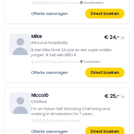
Nog geen reviews
Amsterdam
Offerte aanvragen
Direct boeken
Mike
€ 24,-
/u
Allround hospitality
Ik ben Mike Drost 24 jaar en een super vrolijke
jongen. Ik heb een MBO 4...
Nog geen reviews
Zaandam
Offerte aanvragen
Direct boeken
Niccolò
€ 25,-
/u
Chefkok
I’m an italian Self Standing Chef living and
working in Amsterdam for 7 years...
Nog geen reviews
Offerte aanvragen
Direct boeken