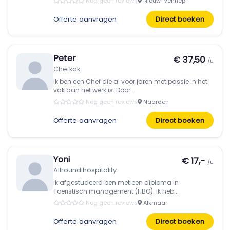
Nog geen reviews
Nieuw-Vennep
Offerte aanvragen
Direct boeken
Peter
€ 37,50
/u
Chefkok
Ik ben een Chef die al voor jaren met passie in het
vak aan het werk is. Door...
Nog geen reviews
Naarden
Offerte aanvragen
Direct boeken
Yoni
€ 17,-
/u
Allround hospitality
ik afgestudeerd ben met een diploma in
Toeristisch management (HBO). Ik heb...
Nog geen reviews
Alkmaar
Offerte aanvragen
Direct boeken