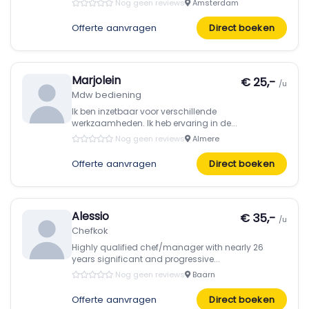
Nog geen reviews
Amsterdam
Offerte aanvragen
Direct boeken
Marjolein
€ 25,-
/u
Mdw bediening
Ik ben inzetbaar voor verschillende
werkzaamheden. Ik heb ervaring in de...
Nog geen reviews
Almere
Offerte aanvragen
Direct boeken
Alessio
€ 35,-
/u
Chefkok
Highly qualified chef/manager with nearly 26
years significant and progressive...
Nog geen reviews
Baarn
Offerte aanvragen
Direct boeken