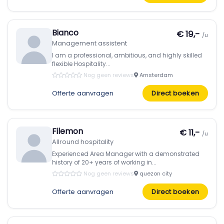
Bianco
€ 19,-
/u
Management assistent
I am a professional, ambitious, and highly skilled
flexible Hospitality...
Nog geen reviews
Amsterdam
Offerte aanvragen
Direct boeken
Filemon
€ 11,-
/u
Allround hospitality
Experienced Area Manager with a demonstrated
history of 20+ years of working in...
Nog geen reviews
quezon city
Offerte aanvragen
Direct boeken