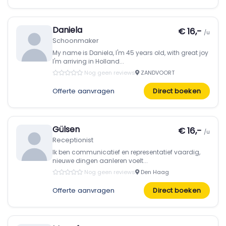
Daniela
€ 16,-
/u
Schoonmaker
My name is Daniela, I'm 45 years old, with great joy
I'm arriving in Holland...
Nog geen reviews
ZANDVOORT
Offerte aanvragen
Direct boeken
Gülsen
€ 16,-
/u
Receptionist
Ik ben communicatief en representatief vaardig,
nieuwe dingen aanleren voelt...
Nog geen reviews
Den Haag
Offerte aanvragen
Direct boeken