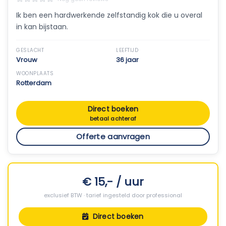
Ik ben een hardwerkende zelfstandig kok die u overal
in kan bijstaan.
GESLACHT
LEEFTIJD
Vrouw
36 jaar
WOONPLAATS
Rotterdam
Direct boeken
betaal achteraf
Offerte aanvragen
€ 15,- / uur
exclusief BTW · tarief ingesteld door professional
Direct boeken