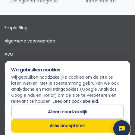
Live agenda-integratie
info@empla.nl
Empla Blog
Algemene voorwaarden
AVG
Privacybeleid
We gebruiken cookies
Wij gebruiken noodzakelijke cookies om de site te
Cookiebeleid
Empla Assistent
laten werken. Met je toestemming gebruiken we ook
Altijd beschikbaar, stel een vraag
analytische en marketingcookies (Google Analytics,
Cookievoorkeuren
Google Ads en Hotjar) om de site te verbeteren en
relevant te houden.
Lees ons cookiebeleid
.
Klantenservice
Alleen noodzakelijk
© 2026 Empla B.V. Alle rechten voorbehouden
Alles accepteren
Empla B.V. · Beursstraat 31 1-V, 1012 JV Amsterdam · KvK
82650071