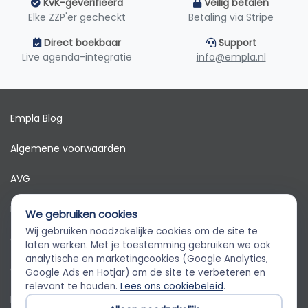
KvK-geverifieerd
Veilig betalen
Elke ZZP'er gecheckt
Betaling via Stripe
Direct boekbaar
Support
Live agenda-integratie
info@empla.nl
Empla Blog
Algemene voorwaarden
AVG
Privacybeleid
We gebruiken cookies
Wij gebruiken noodzakelijke cookies om de site te
Cookiebeleid
Empla Assistent
laten werken. Met je toestemming gebruiken we ook
Altijd beschikbaar, stel een vraag
analytische en marketingcookies (Google Analytics,
Cookievoorkeuren
Google Ads en Hotjar) om de site te verbeteren en
relevant te houden.
Lees ons cookiebeleid
.
Klantenservice