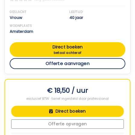
GESLACHT
LEEFTIJD
Vrouw
40 jaar
WOONPLAATS
Amsterdam
Direct boeken
betaal achteraf
Offerte aanvragen
€ 18,50 / uur
exclusief BTW · tarief ingesteld door professional
Direct boeken
Offerte opvragen