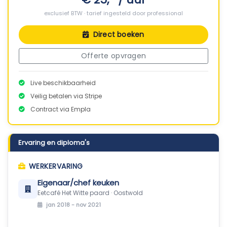
exclusief BTW · tarief ingesteld door professional
Direct boeken
Offerte opvragen
Live beschikbaarheid
Veilig betalen via Stripe
Contract via Empla
Ervaring en diploma's
WERKERVARING
Eigenaar/chef keuken
Eetcafé Het Witte paard · Oostwold
jan 2018 - nov 2021