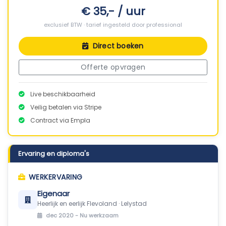
€ 35,- / uur
exclusief BTW · tarief ingesteld door professional
Direct boeken
Offerte opvragen
Live beschikbaarheid
Veilig betalen via Stripe
Contract via Empla
Ervaring en diploma's
WERKERVARING
Eigenaar
Heerlijk en eerlijk Flevoland · Lelystad
dec 2020 -
Nu werkzaam