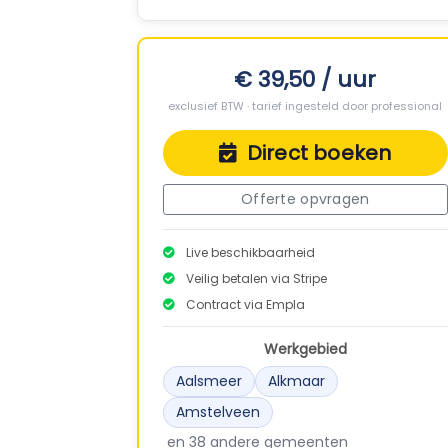
€ 39,50 / uur
exclusief BTW · tarief ingesteld door professional
Direct boeken
Offerte opvragen
Live beschikbaarheid
Veilig betalen via Stripe
Contract via Empla
Werkgebied
Aalsmeer
Alkmaar
Amstelveen
en 38 andere gemeenten