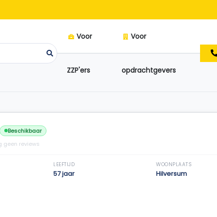
Voor
Voor
ZZP'ers
opdrachtgevers
Beschikbaar
 geen reviews
LEEFTIJD
WOONPLAATS
57 jaar
Hilversum