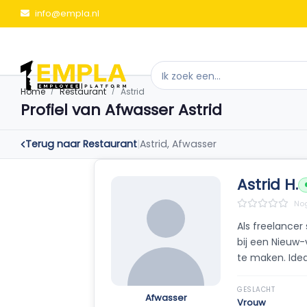
info@empla.nl
Home
Restaurant
Astrid
Profiel van Afwasser Astrid
Terug naar Restaurant
|
Astrid, Afwasser
Astrid H.
Nog
Als freelancer
bij een Nieuw-
te maken. Ide
GESLACHT
Afwasser
Vrouw