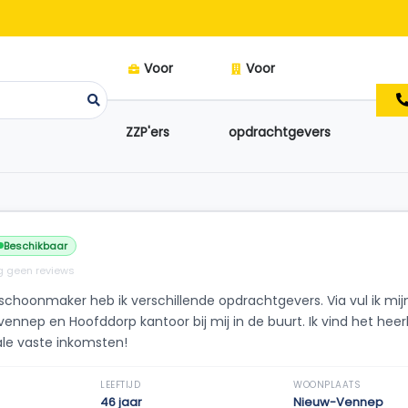
Voor
Voor
ZZP'ers
opdrachtgevers
Beschikbaar
 geen reviews
 schoonmaker heb ik verschillende opdrachtgevers. Via vul ik m
vennep en Hoofddorp kantoor bij mij in de buurt. Ik vind het hee
ale vaste inkomsten!
LEEFTIJD
WOONPLAATS
46 jaar
Nieuw-Vennep