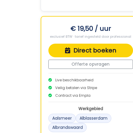
€ 19,50 / uur
exclusief BTW · tarief ingesteld door professional
Direct boeken
Offerte opvragen
Live beschikbaarheid
Veilig betalen via Stripe
Contract via Empla
Werkgebied
Aalsmeer
Alblasserdam
Albrandswaard