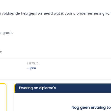
k u voldoende heb geinformeerd wat ik voor u ondernemening ka
e groet,
z
LEEFTIJD
- jaar
Ervaring en diploma's
Nog geen ervaring 