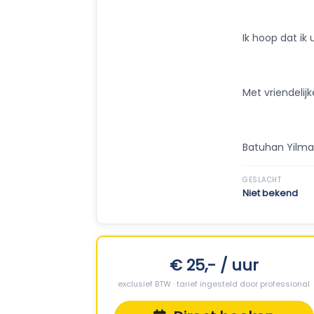
Ik hoop dat i
Met vriendelijk
Batuhan Yilma
GESLACHT
Niet bekend
€ 25,- / uur
exclusief BTW · tarief ingesteld door professional