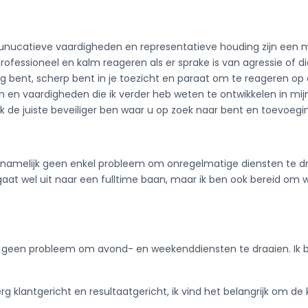
catieve vaardigheden en representatieve houding zijn een mus
rofessioneel en kalm reageren als er sprake is van agressie of die
ig bent, scherp bent in je toezicht en paraat om te reageren o
en vaardigheden die ik verder heb weten te ontwikkelen in mijn 
ik de juiste beveiliger ben waar u op zoek naar bent en toevoeg
j namelijk geen enkel probleem om onregelmatige diensten te d
gaat wel uit naar een fulltime baan, maar ik ben ook bereid om w
k geen probleem om avond- en weekenddiensten te draaien. Ik be
rg klantgericht en resultaatgericht, ik vind het belangrijk om de 