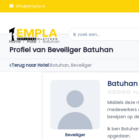
info@empla.nl
Home
Hotel
Batuhan
Profiel van Beveiliger Batuhan
Terug naar Hotel
|
Batuhan, Beveiliger
Batuhan 
Nog
Middels deze 
medewerkers aa
bewijzen op de
Ik ben Batuhan
Beveiliger
opgedaan.