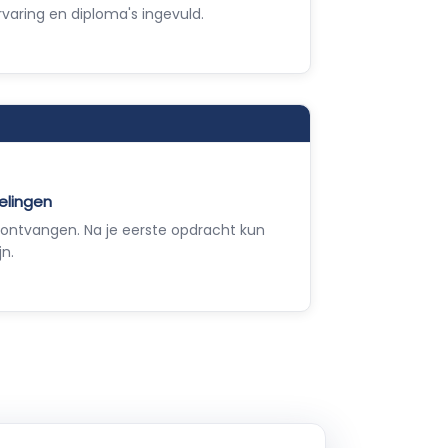
varing en diploma's ingevuld.
elingen
ontvangen. Na je eerste opdracht kun
jn.
Empla Assistent
Altijd beschikbaar, stel een vraag