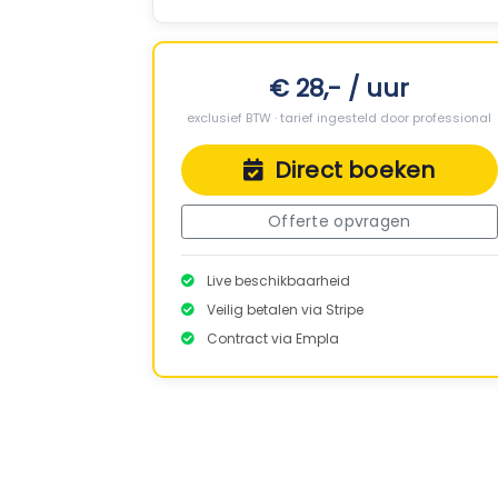
€ 28,- / uur
exclusief BTW · tarief ingesteld door professional
Direct boeken
Offerte opvragen
Live beschikbaarheid
Veilig betalen via Stripe
Contract via Empla