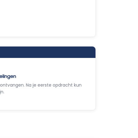
elingen
ontvangen. Na je eerste opdracht kun
jn.
Empla Assistent
Altijd beschikbaar, stel een vraag