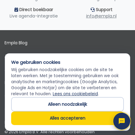
Direct boekbaar
Support
Live agenda-integratie
info@empla.nl
Empla Blog
Algemene voorwaarden
We gebruiken cookies
AVG
Wij gebruiken noodzakelijke cookies om de site te
Empla Assistent
laten werken. Met je toestemming gebruiken we ook
Altijd beschikbaar, stel een vraag
analytische en marketingcookies (Google Analytics,
Privacybeleid
Google Ads en Hotjar) om de site te verbeteren en
relevant te houden.
Lees ons cookiebeleid
.
Cookiebeleid
Alleen noodzakelijk
Cookievoorkeuren
Alles accepteren
Klantenservice
© 2026 Empla B.V. Alle rechten voorbehouden