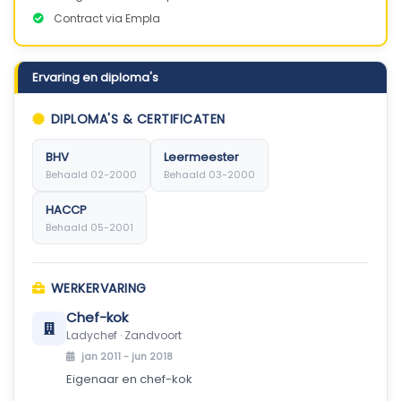
Contract via Empla
Ervaring en diploma's
DIPLOMA'S & CERTIFICATEN
BHV
Leermeester
Behaald 02-2000
Behaald 03-2000
HACCP
Behaald 05-2001
WERKERVARING
Chef-kok
Ladychef · Zandvoort
jan 2011 - jun 2018
Eigenaar en chef-kok