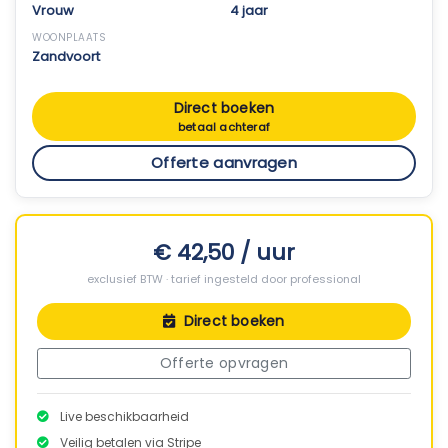
Vrouw
4 jaar
WOONPLAATS
Zandvoort
Direct boeken
betaal achteraf
Offerte aanvragen
€ 42,50 / uur
exclusief BTW · tarief ingesteld door professional
Direct boeken
Offerte opvragen
Live beschikbaarheid
Veilig betalen via Stripe