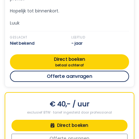
Hopelijk tot binnenkort.
Luuk
GESLACHT
LEEFTIJD
Niet bekend
- jaar
Direct boeken
betaal achteraf
Offerte aanvragen
€ 40,- / uur
exclusief BTW · tarief ingesteld door professional
Direct boeken
Offerte opvragen