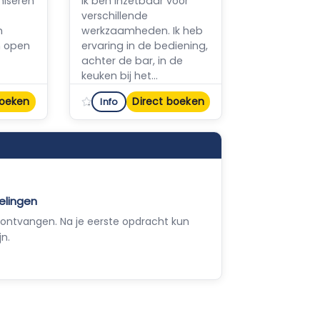
niseren
Ik ben inzetbaar voor
verschillende
n
werkzaamheden. Ik heb
en open
ervaring in de bediening,
achter de bar, in de
keuken bij het...
boeken
Direct boeken
Info
n reviews
Nog geen reviews
elingen
ontvangen. Na je eerste opdracht kun
jn.
Empla Assistent