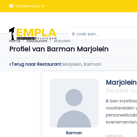
info@empla.nl
Home
Restaurant
Marjolein
Profiel van Barman Marjolein
Terug naar Restaurant
|
Marjolein, Barman
Marjolein
Nog
Ik ben inzetba
voorbereiden 
personeelszake
evenementen o
Barman
GESLACHT