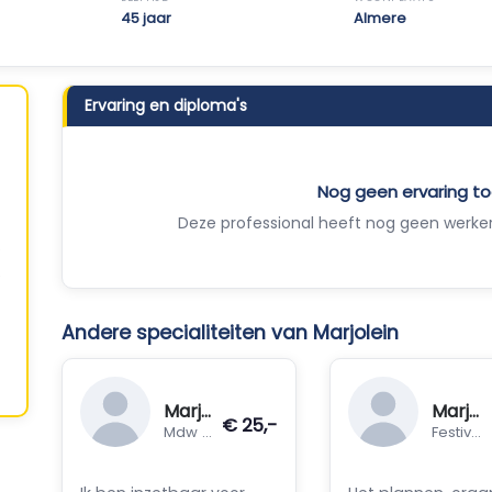
45 jaar
Almere
Ervaring en diploma's
Nog geen ervaring 
Deze professional heeft nog geen werker
Andere specialiteiten van Marjolein
Marjolein
Marjolein
€ 25,-
Mdw bediening
Festival mdw