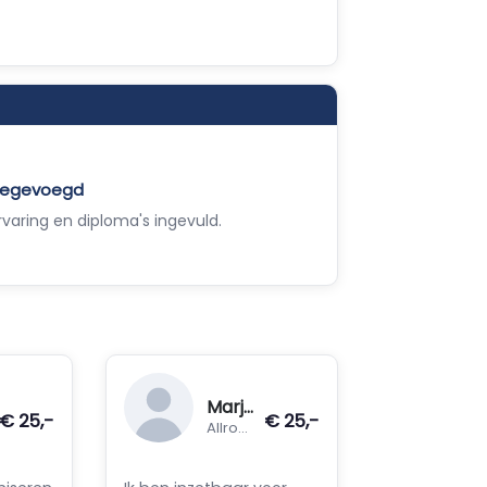
toegevoegd
varing en diploma's ingevuld.
Marjolein
€ 25,-
€ 25,-
Allround hospitality