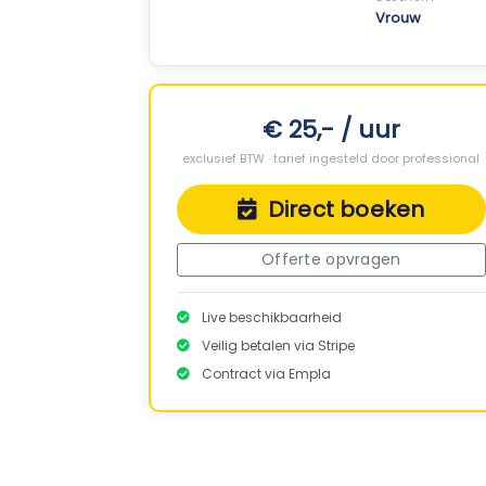
Vrouw
€ 25,- / uur
exclusief BTW · tarief ingesteld door professional
Direct boeken
Offerte opvragen
Live beschikbaarheid
Veilig betalen via Stripe
Contract via Empla