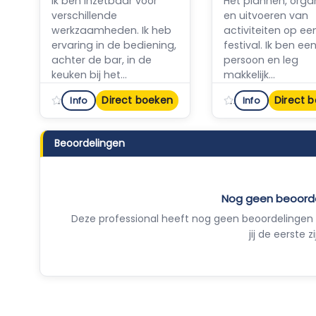
Ik ben inzetbaar voor
Het plannen, orga
verschillende
en uitvoeren van
werkzaamheden. Ik heb
activiteiten op ee
ervaring in de bediening,
festival. Ik ben e
achter de bar, in de
persoon en leg
keuken bij het...
makkelijk...
Direct boeken
Direct 
Info
Info
Nog geen reviews
Nog gee
Beoordelingen
Nog geen beoord
Deze professional heeft nog geen beoordelingen 
jij de eerste zi