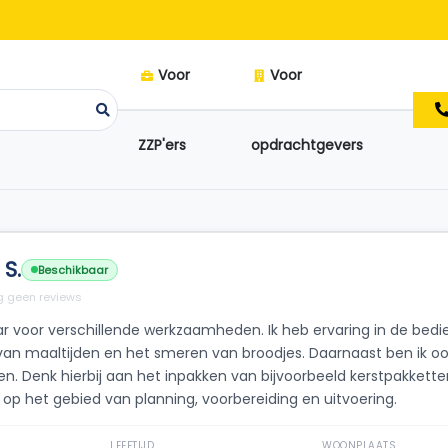
Voor
Voor
ZZP'ers
opdrachtgevers
 S.
Beschikbaar
 geen reviews
ar voor verschillende werkzaamheden. Ik heb ervaring in de bedien
van maaltijden en het smeren van broodjes. Daarnaast ben ik o
n. Denk hierbij aan het inpakken van bijvoorbeeld kerstpakketten
p het gebied van planning, voorbereiding en uitvoering.
LEEFTIJD
WOONPLAATS