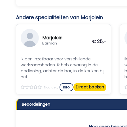
Andere specialiteiten van Marjolein
Marjolein
€ 25,-
Barman
Ik ben inzetbaar voor verschillende
I
werkzaamheden. Ik heb ervaring in de
w
bediening, achter de bar, in de keuken bij
b
het...
h
Direct boeken
Info
Nog geen reviews
Beoordelingen
Nog geen beoord