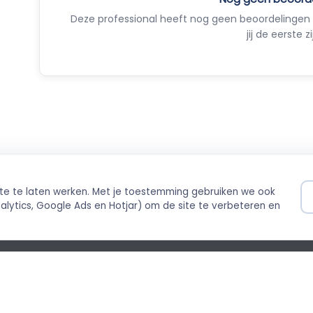
Deze professional heeft nog geen beoordelingen 
jij de eerste zi
ite te laten werken. Met je toestemming gebruiken we ook
ilig betalen
Direct boekbaar
lytics, Google Ads en Hotjar) om de site te verbeteren en
ing via Stripe
Live agenda-integratie
©
cybeleid
Cookiebeleid
Empla B.V. · Beurss