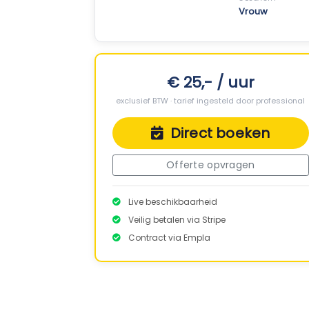
Vrouw
€ 25,- / uur
exclusief BTW · tarief ingesteld door professional
Direct boeken
Offerte opvragen
Live beschikbaarheid
Veilig betalen via Stripe
Contract via Empla