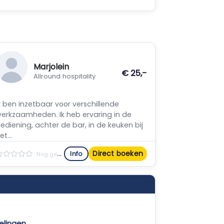
Marjolein
€ 25,-
Allround hospitality
k ben inzetbaar voor verschillende
erkzaamheden. Ik heb ervaring in de
ediening, achter de bar, in de keuken bij
et...
Direct boeken
Info
Nog geen reviews
elingen