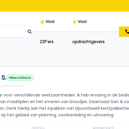
Voor
Voor
ZZP'ers
opdrachtgevers
 S.
Beschikbaar
 geen reviews
ar voor verschillende werkzaamheden. Ik heb ervaring in de bedien
van maaltijden en het smeren van broodjes. Daarnaast ben ik o
n. Denk hierbij aan het inpakken van bijvoorbeeld kerstpakketten
p het gebied van planning, voorbereiding en uitvoering.
LEEFTIJD
WOONPLAATS