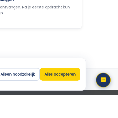
ontvangen. Na je eerste opdracht kun
jn.
Empla Assistent
Altijd beschikbaar, stel een vraag
Alleen noodzakelijk
Alles accepteren
Support
info@empla.nl
 2026 Empla B.V. Alle rechten voorbehouden
traat 31 1-V, 1012 JV Amsterdam · KvK 82650071