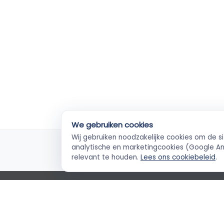
We gebruiken cookies
Wij gebruiken noodzakelijke cookies om de s
KvK-geverifieerd
Ve
analytische en marketingcookies (Google Ana
Elke ZZP'er gecheckt
Betal
relevant te houden.
Lees ons cookiebeleid
.
Empla Blog
Algemene voorwaarden
AVG
Priva
Cookievoorkeuren
Klantenservice