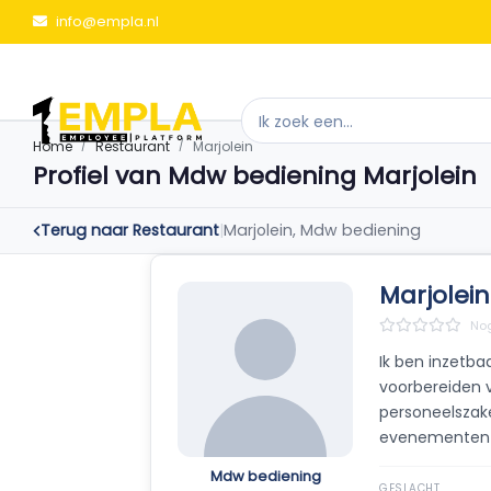
info@empla.nl
Home
Restaurant
Marjolein
Profiel van Mdw bediening Marjolein
Terug naar Restaurant
|
Marjolein, Mdw bediening
Marjolein
Nog
Ik ben inzetba
voorbereiden 
personeelszake
evenementen o
Mdw bediening
GESLACHT