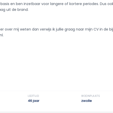
-basis en ben inzetbaar voor langere of kortere periodes. Dus oo
raag uit de brand.
eer over mij weten dan verwijs ik jullie graag naar mijn CV in de 
l.
LEEFTIJD
WOONPLAATS
46 jaar
zwolle