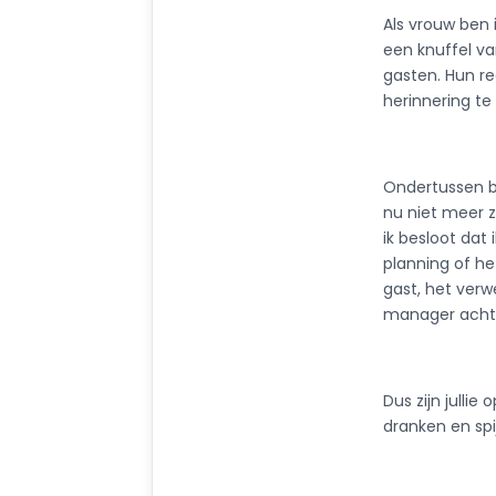
Als vrouw ben 
een knuffel va
gasten. Hun r
herinnering te
Ondertussen be
nu niet meer z
ik besloot dat
planning of he
gast, het verw
manager achte
Dus zijn julli
dranken en spi