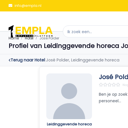
info@empla.nl
Home
Hotel
José Polder
Profiel van Leidinggevende horeca Jo
Terug naar Hotel
|
José Polder, Leidinggevende horeca
José Pold
Nog
Ben je op zoek
personeel…
Leidinggevende horeca