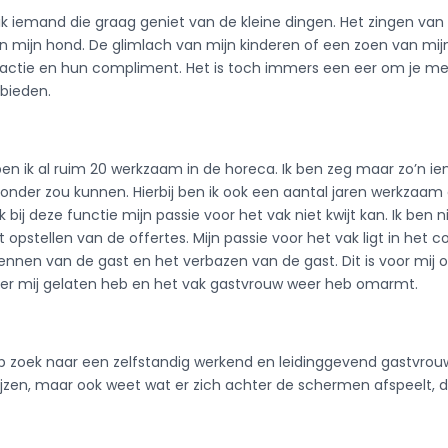
ik iemand die graag geniet van de kleine dingen. Het zingen van
n mijn hond. De glimlach van mijn kinderen of een zoen van mij
eactie en hun compliment. Het is toch immers een eer om je
 bieden.
n ik al ruim 20 werkzaam in de horeca. Ik ben zeg maar zo’n i
onder zou kunnen. Hierbij ben ik ook een aantal jaren werkzaa
 ik bij deze functie mijn passie voor het vak niet kwijt kan. Ik b
t opstellen van de offertes. Mijn passie voor het vak ligt in het
ennen van de gast en het verbazen van de gast. Dit is voor mij
r mij gelaten heb en het vak gastvrouw weer heb omarmt.
e op zoek naar een zelfstandig werkend en leidinggevend gastvrouw
jzen, maar ook weet wat er zich achter de schermen afspeelt, d