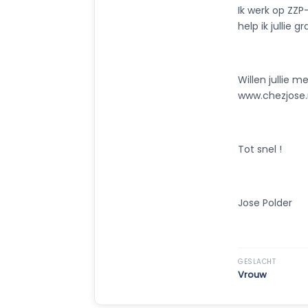
Ik werk op ZZP
help ik jullie g
Willen jullie m
www.chezjose.n
Tot snel !
Jose Polder
GESLACHT
Vrouw