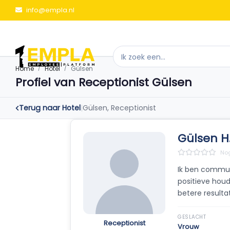
info@empla.nl
Home
Hotel
Gülsen
Profiel van Receptionist Gülsen
Terug naar Hotel
|
Gülsen, Receptionist
Gülsen H
Nog
Ik ben communi
positieve houd
betere result
GESLACHT
Receptionist
Vrouw