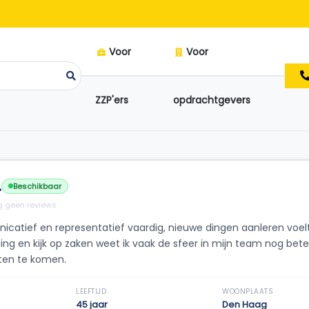
Voor
Voor
ZZP'ers
opdrachtgevers
.
Beschikbaar
 geen reviews
catief en representatief vaardig, nieuwe dingen aanleren voelt
ing en kijk op zaken weet ik vaak de sfeer in mijn team nog be
aten te komen.
LEEFTIJD
WOONPLAATS
45 jaar
Den Haag