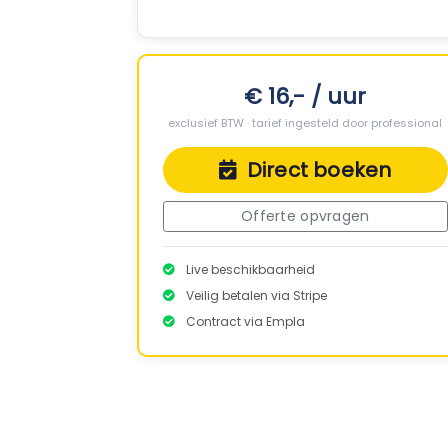
€ 16,- / uur
exclusief BTW · tarief ingesteld door professional
Direct boeken
Offerte opvragen
Live beschikbaarheid
Veilig betalen via Stripe
Contract via Empla