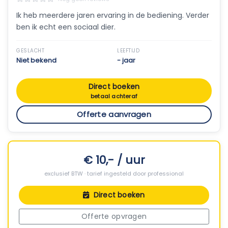
Ik heb meerdere jaren ervaring in de bediening. Verder
ben ik echt een sociaal dier.
GESLACHT
LEEFTIJD
Niet bekend
- jaar
Direct boeken
betaal achteraf
Offerte aanvragen
€ 10,- / uur
exclusief BTW · tarief ingesteld door professional
Direct boeken
Offerte opvragen