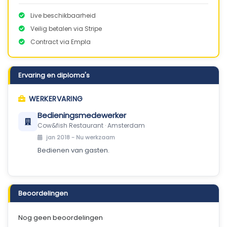
Live beschikbaarheid
Veilig betalen via Stripe
Contract via Empla
Ervaring en diploma's
WERKERVARING
Bedieningsmedewerker
Cow&fish Restaurant · Amsterdam
jan 2018 -
Nu werkzaam
Bedienen van gasten.
Beoordelingen
Nog geen beoordelingen