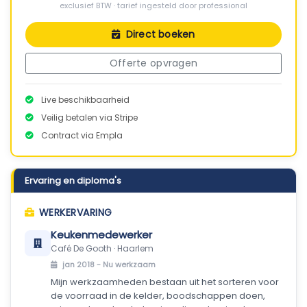
exclusief BTW · tarief ingesteld door professional
Direct boeken
Offerte opvragen
Live beschikbaarheid
Veilig betalen via Stripe
Contract via Empla
Ervaring en diploma's
WERKERVARING
Keukenmedewerker
Café De Gooth · Haarlem
jan 2018 -
Nu werkzaam
Mijn werkzaamheden bestaan uit het sorteren voor
de voorraad in de kelder, boodschappen doen,