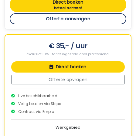
Direct boeken
betaal achteraf
Offerte aanvragen
€ 35,- / uur
exclusief BTW · tarief ingesteld door professional
Direct boeken
Offerte opvragen
Live beschikbaarheid
Veilig betalen via Stripe
Contract via Empla
Werkgebied