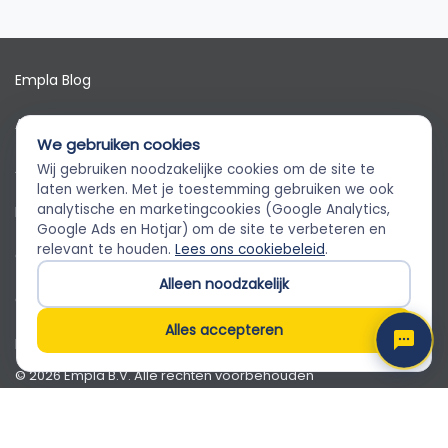
Empla Blog
Algemene voorwaarden
We gebruiken cookies
AVG
Wij gebruiken noodzakelijke cookies om de site te
Empla Assistent
laten werken. Met je toestemming gebruiken we ook
Altijd beschikbaar, stel een vraag
analytische en marketingcookies (Google Analytics,
Privacybeleid
Google Ads en Hotjar) om de site te verbeteren en
relevant te houden.
Lees ons cookiebeleid
.
Cookiebeleid
Alleen noodzakelijk
Cookievoorkeuren
Alles accepteren
Klantenservice
© 2026 Empla B.V. Alle rechten voorbehouden
Empla B.V. · Beursstraat 31 1-V, 1012 JV Amsterdam · KvK
82650071