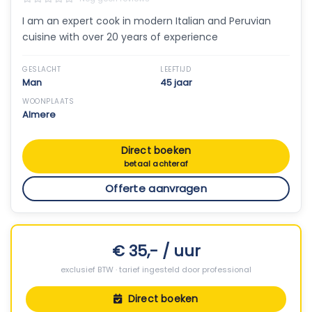
I am an expert cook in modern Italian and Peruvian
cuisine with over 20 years of experience
GESLACHT
LEEFTIJD
Man
45 jaar
WOONPLAATS
Almere
Direct boeken
betaal achteraf
Offerte aanvragen
€ 35,- / uur
exclusief BTW · tarief ingesteld door professional
Direct boeken