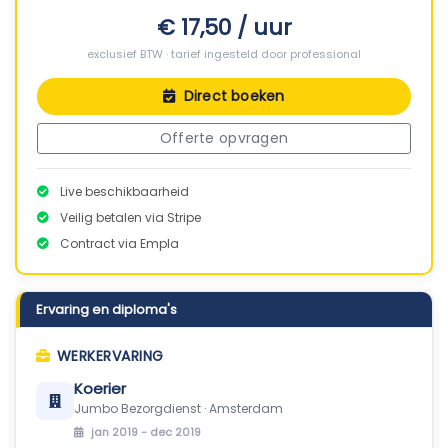
€ 17,50 / uur
exclusief BTW · tarief ingesteld door professional
Direct boeken
Offerte opvragen
Live beschikbaarheid
Veilig betalen via Stripe
Contract via Empla
Ervaring en diploma's
WERKERVARING
Koerier
Jumbo Bezorgdienst · Amsterdam
jan 2019 - dec 2019