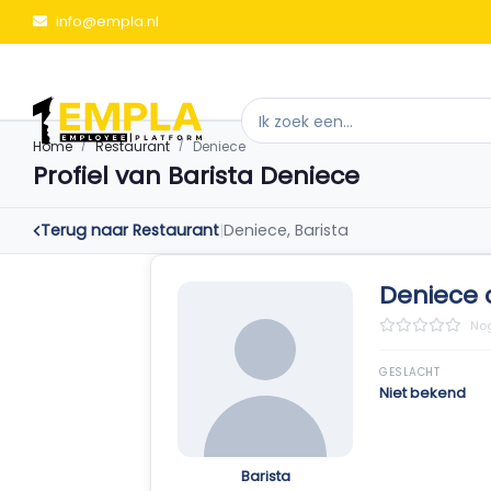
info@empla.nl
Home
Restaurant
Deniece
Profiel van Barista Deniece
Terug naar Restaurant
|
Deniece, Barista
Deniece 
Nog
GESLACHT
Niet bekend
Barista