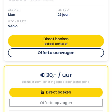
GESLACHT
LEEFTIJD
Man
26 jaar
WOONPLAATS
Venlo
Direct boeken
betaal achteraf
Offerte aanvragen
€ 20,- / uur
exclusief BTW · tarief ingesteld door professional
Direct boeken
Offerte opvragen