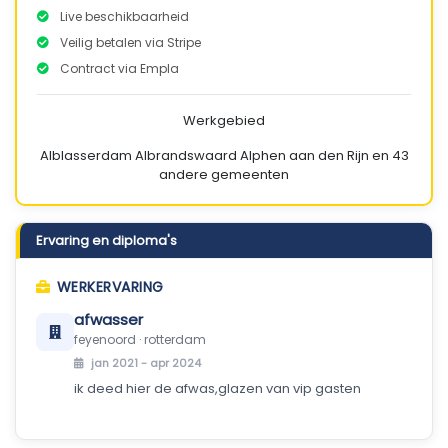
Live beschikbaarheid
Veilig betalen via Stripe
Contract via Empla
Werkgebied
Alblasserdam
Albrandswaard
Alphen aan den Rijn
en 43
andere gemeenten
Ervaring en diploma's
WERKERVARING
afwasser
feyenoord · rotterdam
jan 2021 - apr 2024
ik deed hier de afwas,glazen van vip gasten