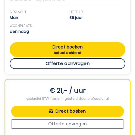
GESLACHT
LEEFTIJD
Man
35 jaar
WOONPLAATS
den haag
Direct boeken
betaal achteraf
Offerte aanvragen
€ 21,- / uur
exclusief BTW · tarief ingesteld door professional
Direct boeken
Offerte opvragen