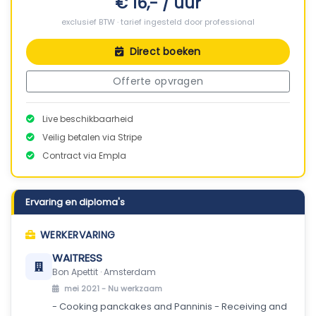
€ 16,- / uur
exclusief BTW · tarief ingesteld door professional
Direct boeken
Offerte opvragen
Live beschikbaarheid
Veilig betalen via Stripe
Contract via Empla
Ervaring en diploma's
WERKERVARING
WAITRESS
Bon Apettit · Amsterdam
mei 2021 -
Nu werkzaam
- Cooking panckakes and Panninis - Receiving and