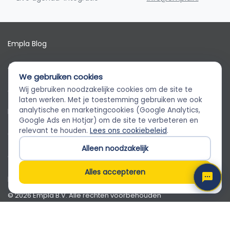
Empla Blog
Algemene voorwaarden
We gebruiken cookies
AVG
Wij gebruiken noodzakelijke cookies om de site te
Empla Assistent
laten werken. Met je toestemming gebruiken we ook
Altijd beschikbaar, stel een vraag
analytische en marketingcookies (Google Analytics,
Privacybeleid
Google Ads en Hotjar) om de site te verbeteren en
relevant te houden.
Lees ons cookiebeleid
.
Cookiebeleid
Alleen noodzakelijk
Cookievoorkeuren
Alles accepteren
Klantenservice
© 2026 Empla B.V. Alle rechten voorbehouden
Empla B.V. · Beursstraat 31 1-V, 1012 JV Amsterdam · KvK
82650071