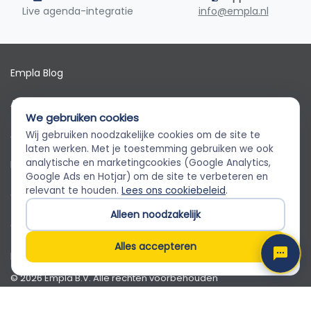
Live agenda-integratie
info@empla.nl
Empla Blog
Algemene voorwaarden
We gebruiken cookies
AVG
Wij gebruiken noodzakelijke cookies om de site te
Empla Assistent
laten werken. Met je toestemming gebruiken we ook
Altijd beschikbaar, stel een vraag
analytische en marketingcookies (Google Analytics,
Privacybeleid
Google Ads en Hotjar) om de site te verbeteren en
relevant te houden.
Lees ons cookiebeleid
.
Cookiebeleid
Alleen noodzakelijk
Cookievoorkeuren
Alles accepteren
Klantenservice
© 2026 Empla B.V. Alle rechten voorbehouden
Empla B.V. · Beursstraat 31 1-V, 1012 JV Amsterdam · KvK