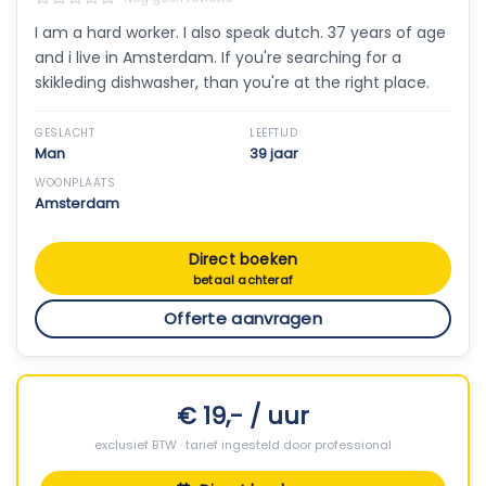
I am a hard worker. I also speak dutch. 37 years of age
and i live in Amsterdam. If you're searching for a
skikleding dishwasher, than you're at the right place.
GESLACHT
LEEFTIJD
Man
39 jaar
WOONPLAATS
Amsterdam
Direct boeken
betaal achteraf
Offerte aanvragen
€ 19,- / uur
exclusief BTW · tarief ingesteld door professional