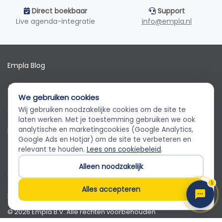
Direct boekbaar
Support
Live agenda-integratie
info@empla.nl
Empla Blog
Algemene voorwaarden
We gebruiken cookies
AVG
Wij gebruiken noodzakelijke cookies om de site te
Empla Assistent
laten werken. Met je toestemming gebruiken we ook
Altijd beschikbaar, stel een vraag
analytische en marketingcookies (Google Analytics,
Privacybeleid
Google Ads en Hotjar) om de site te verbeteren en
relevant te houden.
Lees ons cookiebeleid
.
Cookiebeleid
Alleen noodzakelijk
Cookievoorkeuren
1
Alles accepteren
Klantenservice
© 2026 Empla B.V. Alle rechten voorbehouden