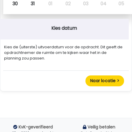
30
31
01
02
03
04
05
Kies datum
Kies de (uiterste) uitvoerdatum voor de opdracht. Dit geeft de
opdrachtnemer de ruimte om te kijken waar het in de
planning zou passen.
Naar locatie >
KvK-geverifieerd
Veilig betalen