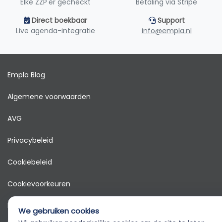
Elke ZZP'er gecheckt
Betaling via Stripe
Direct boekbaar
Support
Live agenda-integratie
info@empla.nl
Empla Blog
Algemene voorwaarden
AVG
Privacybeleid
Cookiebeleid
Cookievoorkeuren
Klantenservice
We gebruiken cookies
© 2026 Empla B.V. Alle rechten voorbehouden