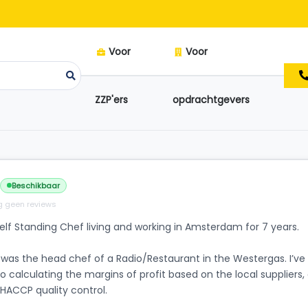
Voor
Voor
ZZP'ers
opdrachtgevers
Beschikbaar
 geen reviews
 Self Standing Chef living and working in Amsterdam for 7 years.
was the head chef of a Radio/Restaurant in the Westergas. I’v
so calculating the margins of profit based on the local suppliers,
 HACCP quality control.