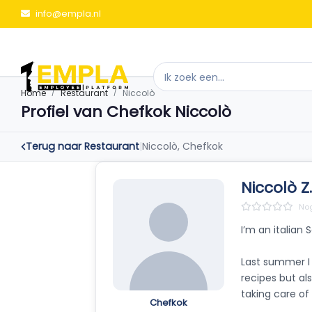
info@empla.nl
Home
Restaurant
Niccolò
Profiel van Chefkok Niccolò
Terug naar Restaurant
|
Niccolò, Chefkok
Niccolò Z.
Nog
I’m an italian
Last summer I 
recipes but al
taking care of
Chefkok