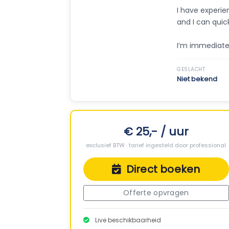
I have experien
and I can quic
I’m immediatel
GESLACHT
Niet bekend
€ 25,- / uur
exclusief BTW · tarief ingesteld door professional
Direct boeken
Offerte opvragen
Live beschikbaarheid