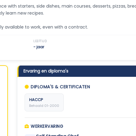
ce with starters, side dishes, main courses, desserts, pizzas, bre
kly learn new recipes.
y available to work, even with a contract.
LEEFTIJD
- jaar
Ervaring en diploma's
DIPLOMA'S & CERTIFICATEN
HACCP
Behaald 01-2000
WERKERVARING