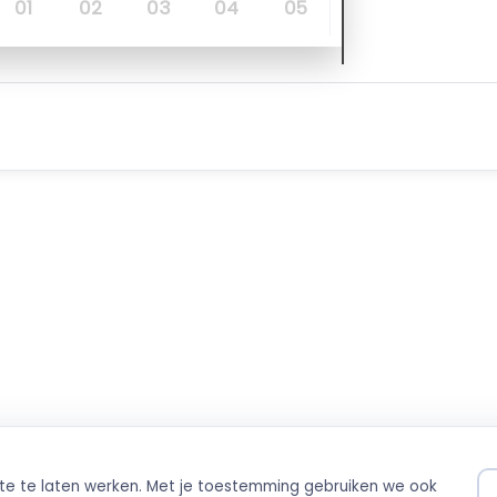
01
02
03
04
05
ite te laten werken. Met je toestemming gebruiken we ook