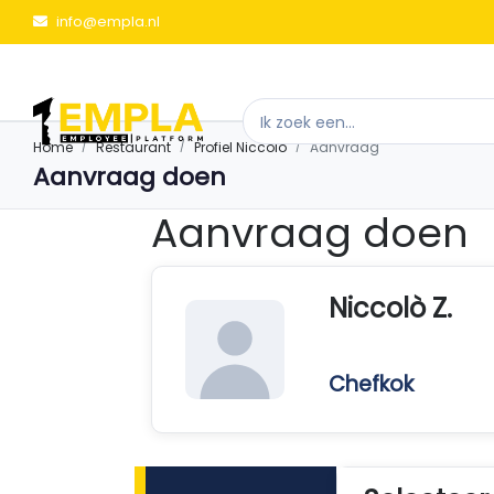
info@empla.nl
Home
Restaurant
Profiel Niccolò
Aanvraag
Aanvraag doen
Aanvraag doen
Niccolò Z.
Chefkok