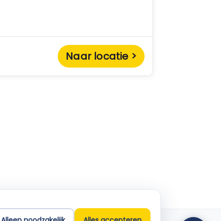
Naar locatie >
Empla Assistent
Altijd beschikbaar, stel een vraag
Alleen noodzakelijk
Alles accepteren