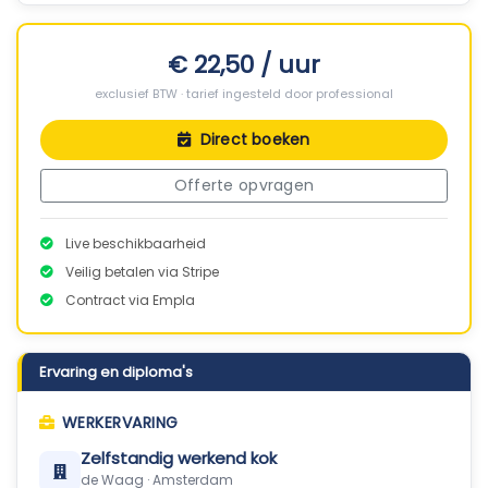
€ 22,50 / uur
exclusief BTW · tarief ingesteld door professional
Direct boeken
Offerte opvragen
Live beschikbaarheid
Veilig betalen via Stripe
Contract via Empla
Ervaring en diploma's
WERKERVARING
Zelfstandig werkend kok
de Waag · Amsterdam