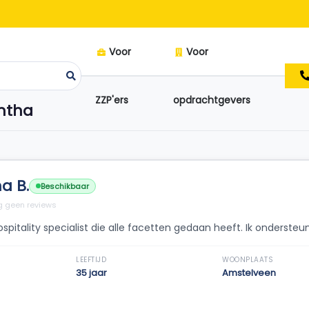
Voor
Voor
ZZP'ers
opdrachtgevers
antha
a B.
Beschikbaar
 geen reviews
ospitality specialist die alle facetten gedaan heeft. Ik ondersteu
LEEFTIJD
WOONPLAATS
35 jaar
Amstelveen