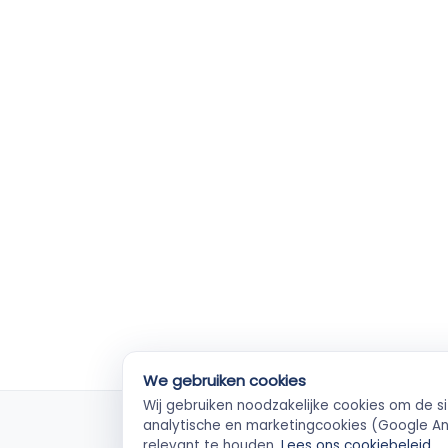
We gebruiken cookies
Wij gebruiken noodzakelijke cookies om de s
KvK-geverifieerd
Ve
analytische en marketingcookies (Google Ana
Elke ZZP'er gecheckt
Betal
relevant te houden.
Lees ons cookiebeleid
.