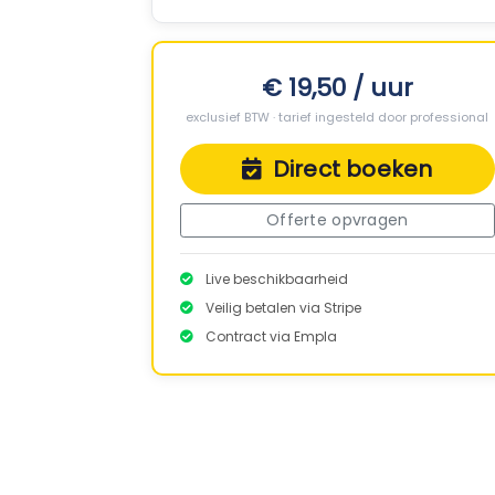
€ 19,50 / uur
exclusief BTW · tarief ingesteld door professional
Direct boeken
Offerte opvragen
Live beschikbaarheid
Veilig betalen via Stripe
Contract via Empla