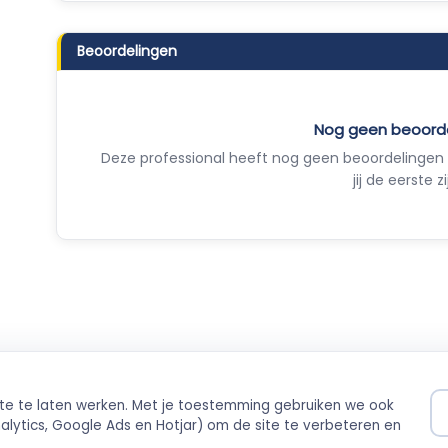
Beoordelingen
Nog geen beoord
Deze professional heeft nog geen beoordelingen 
jij de eerste zi
ite te laten werken. Met je toestemming gebruiken we ook
ilig betalen
Direct boekbaar
lytics, Google Ads en Hotjar) om de site te verbeteren en
ing via Stripe
Live agenda-integratie