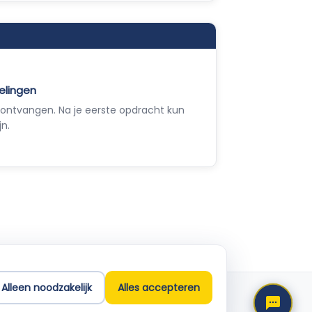
elingen
ontvangen. Na je eerste opdracht kun
jn.
Empla Assistent
Altijd beschikbaar, stel een vraag
Alleen noodzakelijk
Alles accepteren
Support
info@empla.nl