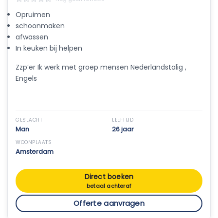
Opruimen
schoonmaken
afwassen
In keuken bij helpen
Zzp’er Ik werk met groep mensen Nederlandstalig ,
Engels
GESLACHT
LEEFTIJD
Man
26 jaar
WOONPLAATS
Amsterdam
Direct boeken
betaal achteraf
Offerte aanvragen