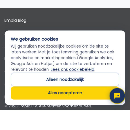
Empla Blog
Algemene voorwaarden
We gebruiken cookies
AVG
Wij gebruiken noodzakelijke cookies om de site te
Empla Assistent
laten werken. Met je toestemming gebruiken we ook
Altijd beschikbaar, stel een vraag
analytische en marketingcookies (Google Analytics,
Privacybeleid
Google Ads en Hotjar) om de site te verbeteren en
relevant te houden.
Lees ons cookiebeleid
.
Cookiebeleid
Alleen noodzakelijk
Cookievoorkeuren
Alles accepteren
Klantenservice
© 2026 Empla B.V. Alle rechten voorbehouden
Empla B.V. · Beursstraat 31 1-V, 1012 JV Amsterdam · KvK
82650071