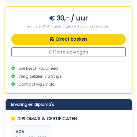
€ 30,- / uur
exclusief BTW · tarief ingesteld door professional
Direct boeken
Offerte opvragen
Live beschikbaarheid
Veilig betalen via Stripe
Contract via Empla
Ervaring en diploma's
DIPLOMA'S & CERTIFICATEN
VCA