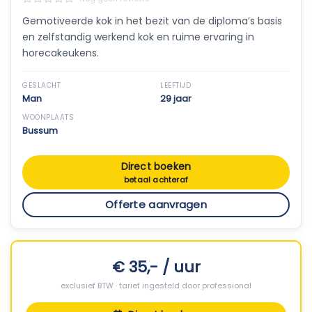
Gemotiveerde kok in het bezit van de diploma’s basis
en zelfstandig werkend kok en ruime ervaring in
horecakeukens.
GESLACHT
LEEFTIJD
Man
29 jaar
WOONPLAATS
Bussum
Direct boeken
betaal achteraf
Offerte aanvragen
€ 35,- / uur
exclusief BTW · tarief ingesteld door professional