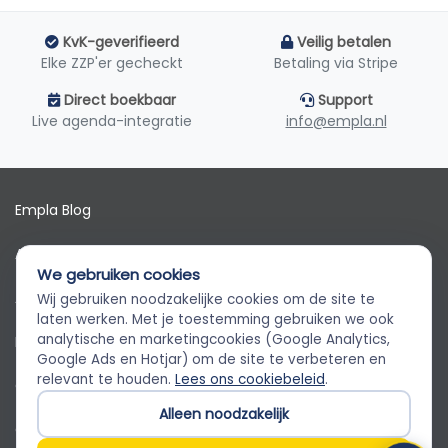
KvK-geverifieerd
Veilig betalen
Elke ZZP'er gecheckt
Betaling via Stripe
Direct boekbaar
Support
Live agenda-integratie
info@empla.nl
Empla Blog
Algemene voorwaarden
We gebruiken cookies
AVG
Wij gebruiken noodzakelijke cookies om de site te
Empla Assistent
laten werken. Met je toestemming gebruiken we ook
Altijd beschikbaar, stel een vraag
analytische en marketingcookies (Google Analytics,
Privacybeleid
Google Ads en Hotjar) om de site te verbeteren en
relevant te houden.
Lees ons cookiebeleid
.
Cookiebeleid
Alleen noodzakelijk
Cookievoorkeuren