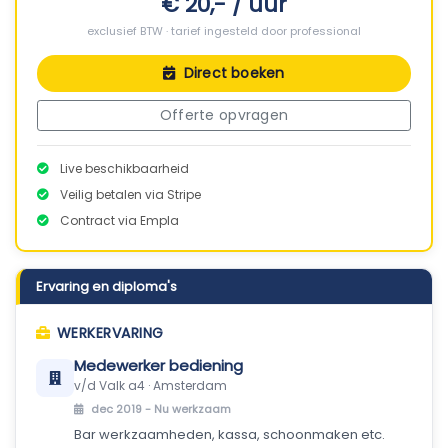
€ 20,- / uur
exclusief BTW · tarief ingesteld door professional
Direct boeken
Offerte opvragen
Live beschikbaarheid
Veilig betalen via Stripe
Contract via Empla
Ervaring en diploma's
WERKERVARING
Medewerker bediening
v/d Valk a4 · Amsterdam
dec 2019 -
Nu werkzaam
Bar werkzaamheden, kassa, schoonmaken etc.