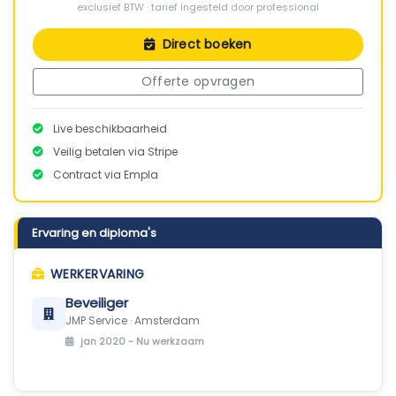
exclusief BTW · tarief ingesteld door professional
Direct boeken
Offerte opvragen
Live beschikbaarheid
Veilig betalen via Stripe
Contract via Empla
Ervaring en diploma's
WERKERVARING
Beveiliger
JMP Service · Amsterdam
jan 2020 -
Nu werkzaam