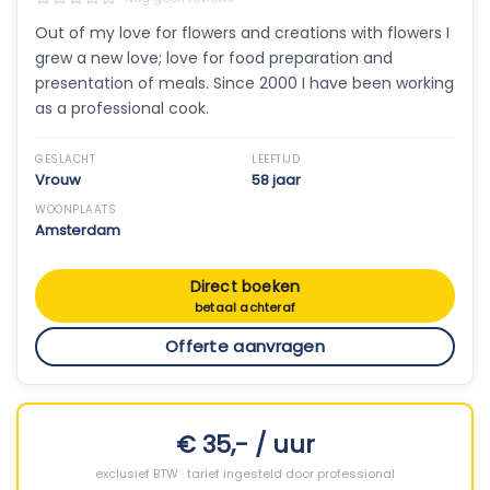
Out of my love for flowers and creations with flowers I
grew a new love; love for food preparation and
presentation of meals. Since 2000 I have been working
as a professional cook.
GESLACHT
LEEFTIJD
Vrouw
58 jaar
WOONPLAATS
Amsterdam
Direct boeken
betaal achteraf
Offerte aanvragen
€ 35,- / uur
exclusief BTW · tarief ingesteld door professional