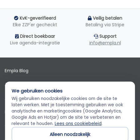
KvK-geverifieerd
Veilig betalen
Elke ZZP'er gecheckt
Betaling via Stripe
Direct boekbaar
Support
Live agenda-integratie
info@empla.nl
Empla Blog
Algemene voorwaarden
We gebruiken cookies
AVG
Wij gebruiken noodzakelijke cookies om de site te
Empla Assistent
laten werken. Met je toestemming gebruiken we ook
Altijd beschikbaar, stel een vraag
analytische en marketingcookies (Google Analytics,
Privacybeleid
Google Ads en Hotjar) om de site te verbeteren en
relevant te houden.
Lees ons cookiebeleid
.
Cookiebeleid
Alleen noodzakelijk
Cookievoorkeuren