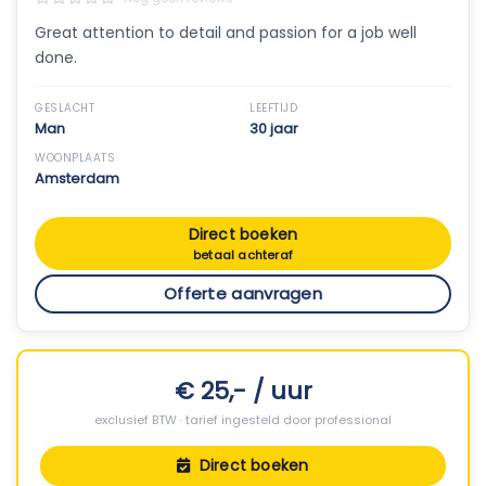
Great attention to detail and passion for a job well
done.
GESLACHT
LEEFTIJD
Man
30 jaar
WOONPLAATS
Amsterdam
Direct boeken
betaal achteraf
Offerte aanvragen
€ 25,- / uur
exclusief BTW · tarief ingesteld door professional
Direct boeken