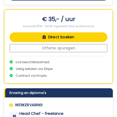
€ 35,- / uur
exclusief BTW · tarief ingesteld door professional
Direct boeken
Offerte opvragen
Live beschikbaarheid
Veilig betalen via Stripe
Contract via Empla
Ervaring en diploma's
WERKERVARING
Head Chef - freelance