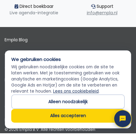
Direct boekbaar
Support
Live agenda-integratie
info@empla.nl
Empla Blog
Algemene voorwaarden
We gebruiken cookies
AVG
Wij gebruiken noodzakelijke cookies om de site te
Empla Assistent
laten werken. Met je toestemming gebruiken we ook
Altijd beschikbaar, stel een vraag
analytische en marketingcookies (Google Analytics,
Privacybeleid
Google Ads en Hotjar) om de site te verbeteren en
relevant te houden.
Lees ons cookiebeleid
.
Cookiebeleid
Alleen noodzakelijk
Cookievoorkeuren
Alles accepteren
Klantenservice
© 2026 Empla B.V. Alle rechten voorbehouden