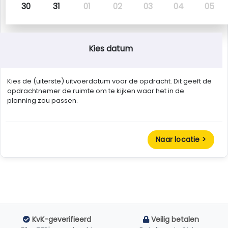
30
31
01
02
03
04
05
Kies datum
Kies de (uiterste) uitvoerdatum voor de opdracht. Dit geeft de
opdrachtnemer de ruimte om te kijken waar het in de
planning zou passen.
Naar locatie >
KvK-geverifieerd
Veilig betalen