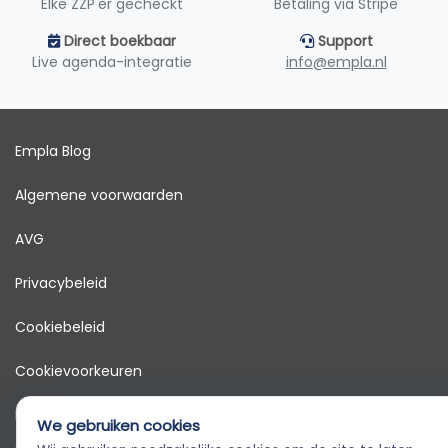
Elke ZZP'er gecheckt
Betaling via Stripe
Direct boekbaar
Support
Live agenda-integratie
info@empla.nl
Empla Blog
Algemene voorwaarden
AVG
Privacybeleid
Cookiebeleid
Cookievoorkeuren
Klantenservice
We gebruiken cookies
© 2026 Empla B.V. Alle rechten voorbehouden