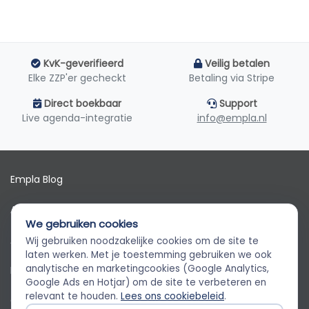
KvK-geverifieerd
Veilig betalen
Elke ZZP'er gecheckt
Betaling via Stripe
Direct boekbaar
Support
Live agenda-integratie
info@empla.nl
Empla Blog
Algemene voorwaarden
We gebruiken cookies
AVG
Wij gebruiken noodzakelijke cookies om de site te
Empla Assistent
laten werken. Met je toestemming gebruiken we ook
Altijd beschikbaar, stel een vraag
analytische en marketingcookies (Google Analytics,
Privacybeleid
Google Ads en Hotjar) om de site te verbeteren en
relevant te houden.
Lees ons cookiebeleid
.
Cookiebeleid