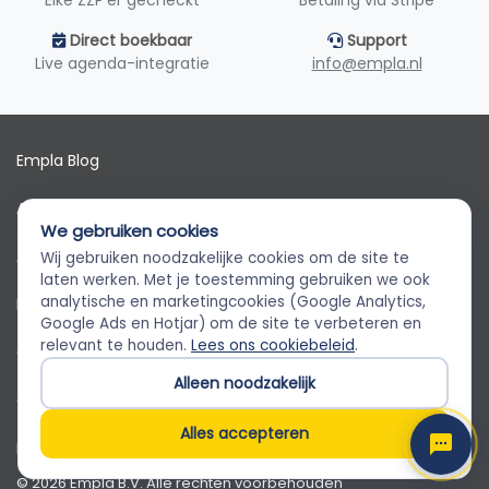
Elke ZZP'er gecheckt
Betaling via Stripe
Direct boekbaar
Support
Live agenda-integratie
info@empla.nl
Empla Blog
Algemene voorwaarden
We gebruiken cookies
AVG
Wij gebruiken noodzakelijke cookies om de site te
Empla Assistent
laten werken. Met je toestemming gebruiken we ook
Altijd beschikbaar, stel een vraag
analytische en marketingcookies (Google Analytics,
Privacybeleid
Google Ads en Hotjar) om de site te verbeteren en
relevant te houden.
Lees ons cookiebeleid
.
Cookiebeleid
Alleen noodzakelijk
Cookievoorkeuren
Alles accepteren
Klantenservice
© 2026 Empla B.V. Alle rechten voorbehouden