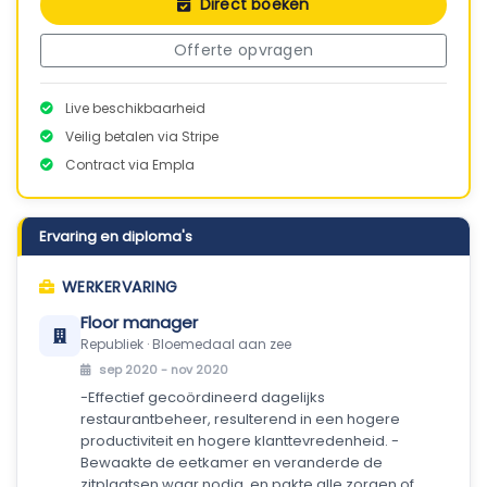
Direct boeken
Offerte opvragen
Live beschikbaarheid
Veilig betalen via Stripe
Contract via Empla
Ervaring en diploma's
WERKERVARING
Floor manager
Republiek · Bloemedaal aan zee
sep 2020 - nov 2020
-Effectief gecoördineerd dagelijks
restaurantbeheer, resulterend in een hogere
productiviteit en hogere klanttevredenheid. -
Bewaakte de eetkamer en veranderde de
zitplaatsen waar nodig, en pakte alle zorgen of