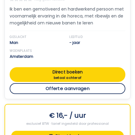
Ik ben een gemotiveerd en hardwerkend persoon met
voornamelijk ervaring in de horeca, met ribewijs en de
mogelijkheid om nieuwe banen te leren
GESLACHT
LEEFTIJD
Man
- jaar
WOONPLAATS
Amsterdam
Direct boeken
betaal achteraf
Offerte aanvragen
€ 16,- / uur
exclusief BTW · tarief ingesteld door professional