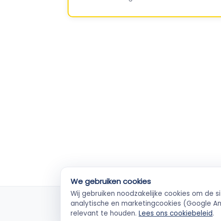
We gebruiken cookies
Wij gebruiken noodzakelijke cookies om de s
KvK-geverifieerd
Ve
analytische en marketingcookies (Google Ana
Elke ZZP'er gecheckt
Betal
relevant te houden.
Lees ons cookiebeleid
.