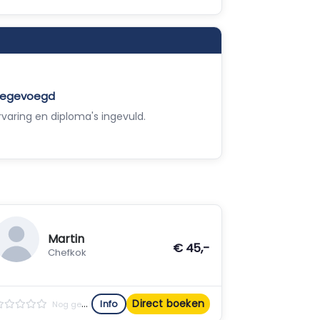
toegevoegd
varing en diploma's ingevuld.
Martin
€ 45,-
Chefkok
Direct boeken
Info
Nog geen reviews