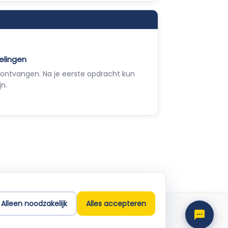
elingen
ontvangen. Na je eerste opdracht kun
jn.
Empla Assistent
Altijd beschikbaar, stel een vraag
Alleen noodzakelijk
Alles accepteren
Support
info@empla.nl