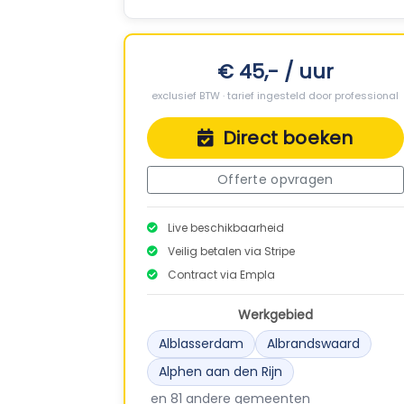
€ 45,- / uur
exclusief BTW · tarief ingesteld door professional
Direct boeken
Offerte opvragen
Live beschikbaarheid
Veilig betalen via Stripe
Contract via Empla
Werkgebied
Alblasserdam
Albrandswaard
Alphen aan den Rijn
en 81 andere gemeenten