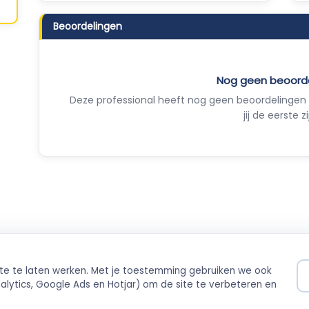
Beoordelingen
Nog geen beoord
Deze professional heeft nog geen beoordelingen 
jij de eerste zi
ite te laten werken. Met je toestemming gebruiken we ook
ilig betalen
Direct boekbaar
lytics, Google Ads en Hotjar) om de site te verbeteren en
ing via Stripe
Live agenda-integratie