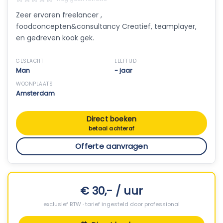
Zeer ervaren freelancer ,
foodconcepten&consultancy Creatief, teamplayer,
en gedreven kook gek.
GESLACHT
LEEFTIJD
Man
- jaar
WOONPLAATS
Amsterdam
Direct boeken
betaal achteraf
Offerte aanvragen
€ 30,- / uur
exclusief BTW · tarief ingesteld door professional