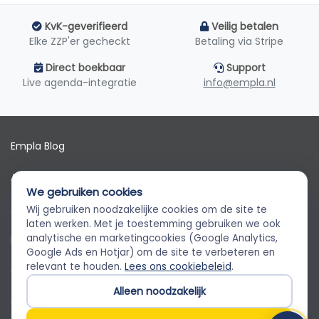
KvK-geverifieerd
Veilig betalen
Elke ZZP'er gecheckt
Betaling via Stripe
Direct boekbaar
Support
Live agenda-integratie
info@empla.nl
Empla Blog
Algemene voorwaarden
We gebruiken cookies
AVG
Wij gebruiken noodzakelijke cookies om de site te
Empla Assistent
laten werken. Met je toestemming gebruiken we ook
Altijd beschikbaar, stel een vraag
analytische en marketingcookies (Google Analytics,
Privacybeleid
Google Ads en Hotjar) om de site te verbeteren en
relevant te houden.
Lees ons cookiebeleid
.
Cookiebeleid
Alleen noodzakelijk
Cookievoorkeuren