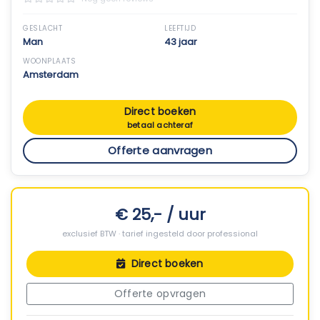
GESLACHT
LEEFTIJD
Man
43 jaar
WOONPLAATS
Amsterdam
Direct boeken
betaal achteraf
Offerte aanvragen
€ 25,- / uur
exclusief BTW · tarief ingesteld door professional
Direct boeken
Offerte opvragen