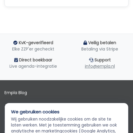
KvK-geverifieerd
Veilig betalen
Elke ZZP'er gecheckt
Betaling via Stripe
Direct boekbaar
Support
Live agenda-integratie
info@empla.nl
Empla Blog
Algemene voorwaarden
We gebruiken cookies
AVG
Wij gebruiken noodzakelijke cookies om de site te
Empla Assistent
laten werken. Met je toestemming gebruiken we ook
Altijd beschikbaar, stel een vraag
analytische en marketingcookies (Google Analytics,
Privacybeleid