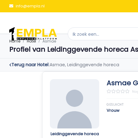
info@empla.nl
Home
Hotel
Asmae
Profiel van Leidinggevende horeca 
Terug naar Hotel
|
Asmae, Leidinggevende horeca
Asmae G
Nog
GESLACHT
Vrouw
Leidinggevende horeca