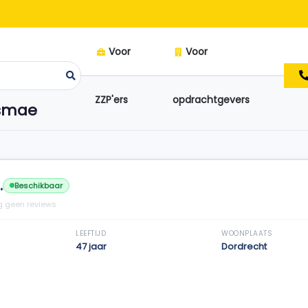
Voor
Voor
ZZP'ers
opdrachtgevers
Asmae
.
Beschikbaar
 geen reviews
LEEFTIJD
WOONPLAATS
47 jaar
Dordrecht