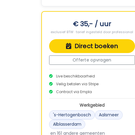
€ 35,- / uur
exclusief BTW · tarief ingesteld door professional
Direct boeken
Offerte opvragen
Live beschikbaarheid
Veilig betalen via Stripe
Contract via Empla
Werkgebied
's-Hertogenbosch
Aalsmeer
Alblasserdam
en 161 andere gemeenten