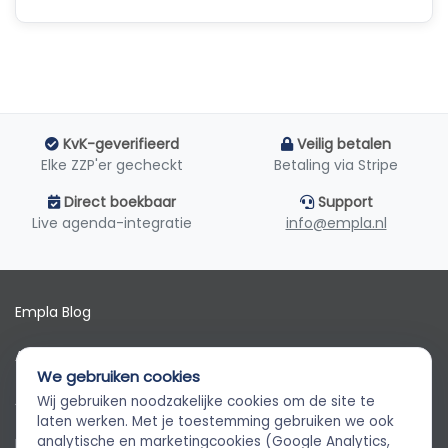
KvK-geverifieerd
Veilig betalen
Elke ZZP'er gecheckt
Betaling via Stripe
Direct boekbaar
Support
Live agenda-integratie
info@empla.nl
Empla Blog
Algemene voorwaarden
We gebruiken cookies
AVG
Wij gebruiken noodzakelijke cookies om de site te
Empla Assistent
laten werken. Met je toestemming gebruiken we ook
Altijd beschikbaar, stel een vraag
analytische en marketingcookies (Google Analytics,
Privacybeleid